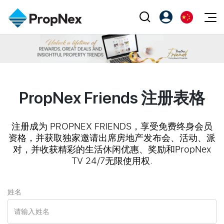
Events
注册为 PX Friends
EN
Editorial
XPO
PX Friends 登录
中
Property
All Editorial
PWS Masterclass
Agent Suite
PropNex Friends 注册表格
Agents
购买
新闻
Workshop
PropNex Friends
NexLevel Advantage
出售
Perspectives
注册成为 PROPNEX FRIENDS，享受免费终身会员
Investors
资格，并获取独家邀请出席房地产发布会、活动、派
Success Hub
出租
Reports
Support
对，并收获精彩的生活休闲优惠、奖励和PropNex
Our Training
TV 24/7无限使用权.
新发展项目
PWS Agent
Overseas
姓名
SalesTech System
Business Space
Our Leadership
PN-Valuation