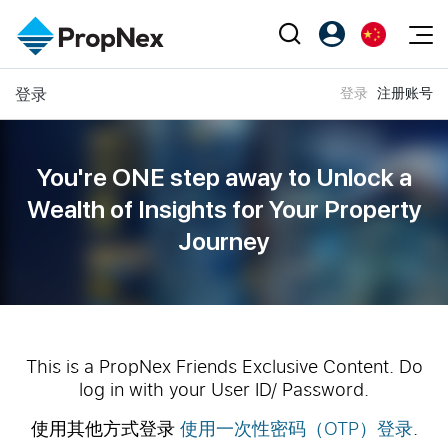
Events
登录
登录
注册账号
注册为 PX Friends
EN
Editorial
XPO
PX Friends 登录
中
Property
All Editorial
PWS Masterclass
Agent Suite
You're ONE step away to Unlock a
Agents
购买
新闻
Wealth of
Insights for Your Property
Workshop
PropNex Friends
Journey
NexLevel Advantage
出售
Perspectives
Investors
Success Hub
出租
Reports
Support
Our Training
新发展项目
PWS Agent
Overseas
This is a PropNex Friends Exclusive Content. Do
log in with your User ID/ Password.
SalesTech System
Business Space
使用其他方式登录
使用一次性密码（OTP）登录
.
Our Leadership
PN-Valuation