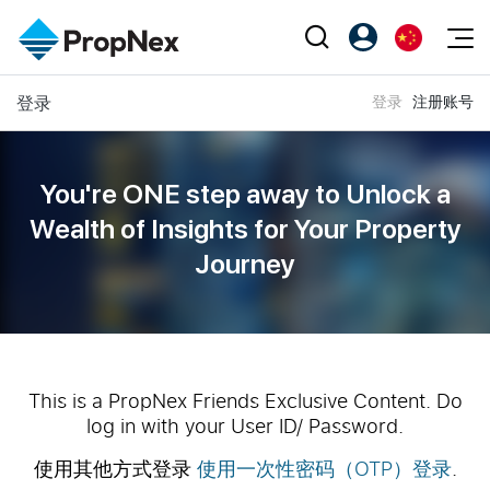
Events
登录
登录
注册账号
注册为 PX Friends
EN
Editorial
XPO
PX Friends 登录
中
Property
All Editorial
PWS Masterclass
Agent Suite
You're ONE step away to Unlock a
Agents
购买
新闻
Wealth of
Insights for Your Property
Workshop
PropNex Friends
Journey
NexLevel Advantage
出售
Perspectives
Investors
Success Hub
出租
Reports
Support
Our Training
新发展项目
PWS Agent
Overseas
This is a PropNex Friends Exclusive Content. Do
log in with your User ID/ Password.
SalesTech System
Business Space
使用其他方式登录
使用一次性密码（OTP）登录
.
Our Leadership
PN-Valuation