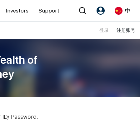
Investors
Support
中
登录
注册账号
Account
Language
注册为 PX Friends
EN
ealth of
PX Friends 登录
中
ney
Agent Suite
r ID/ Password.