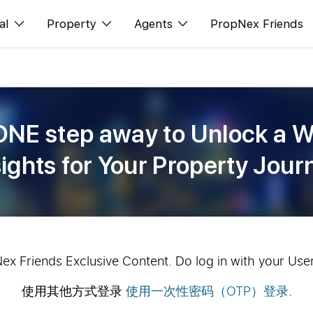
al
Property
Agents
PropNex Friends
ditorial
购买
NexLevel Advantage
s
出售
Success Hub
ONE step away to Unlock a W
spectives
出租
Our Training
sights for Your Property Jour
orts
新发展项目
PWS Agent
Overseas
SalesTech System
Business Space
Our Leadership
PN-Valuation
Join Us
Nex Friends Exclusive Content. Do log in with your Use
使用其他方式登录
使用一次性密码（OTP）登录
.