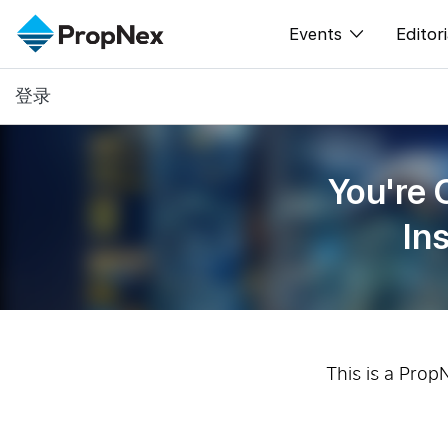
Events
Editori
登录
XPO
All E
PWS Masterclas
新闻
You're 
Workshop
Per
In
Rep
This is a Prop