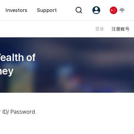
Investors
Support
中
登录
注册账号
Account
Language
注册为 PX Friends
EN
ealth of
PX Friends 登录
中
ney
Agent Suite
r ID/ Password.