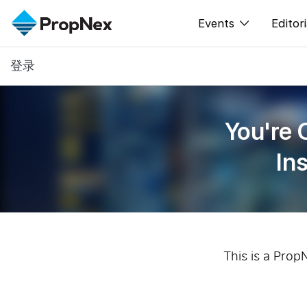
Events
Editori
登录
XPO
All E
PWS Masterclas
新闻
You're 
Workshop
Per
In
Rep
This is a Prop