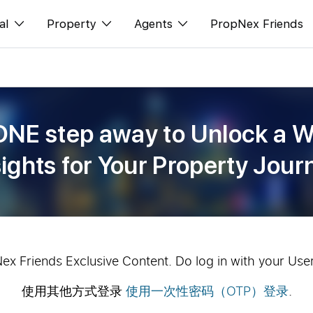
al
Property
Agents
PropNex Friends
ditorial
购买
NexLevel Advantage
s
出售
Success Hub
ONE step away to Unlock a W
spectives
出租
Our Training
sights for Your Property Jour
orts
新发展项目
PWS Agent
Overseas
SalesTech System
Business Space
Our Leadership
PN-Valuation
Join Us
Nex Friends Exclusive Content. Do log in with your Use
使用其他方式登录
使用一次性密码（OTP）登录
.